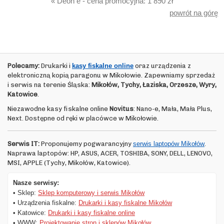
« Deon e - cena promocyjna: 1 890 zł
powrót na górę
Polecamy:
Drukarki i
kasy fiskalne online
oraz urządzenia z
elektroniczną kopią paragonu w Mikołowie. Zapewniamy sprzedaż
i serwis na terenie Śląska:
Mikołów, Tychy, Łaziska, Orzesze, Wyry,
Katowice
.
Niezawodne kasy fiskalne online
Novitus
: Nano-e, Mała, Mała Plus,
Next. Dostępne od ręki w placówce w Mikołowie.
Serwis IT:
Proponujemy pogwarancyjny
serwis laptopów Mikołów
.
Naprawa laptopów: HP, ASUS, ACER, TOSHIBA, SONY, DELL, LENOVO,
MSI, APPLE (Tychy, Mikołów, Katowice).
Nasze serwisy:
• Sklep:
Sklep komputerowy i serwis Mikołów
• Urządzenia fiskalne:
Drukarki i kasy fiskalne Mikołów
• Katowice:
Drukarki i kasy fiskalne online
• WWW:
Projektowanie stron i sklepów Mikołów