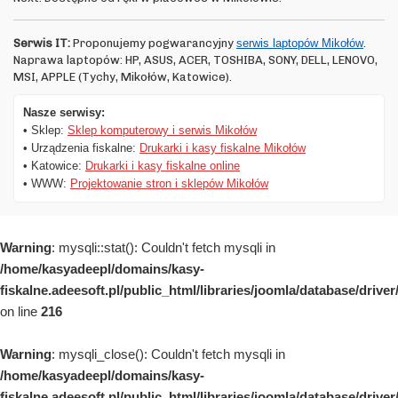
Serwis IT:
Proponujemy pogwarancyjny
serwis laptopów Mikołów
.
Naprawa laptopów: HP, ASUS, ACER, TOSHIBA, SONY, DELL, LENOVO,
MSI, APPLE (Tychy, Mikołów, Katowice).
Nasze serwisy:
• Sklep:
Sklep komputerowy i serwis Mikołów
• Urządzenia fiskalne:
Drukarki i kasy fiskalne Mikołów
• Katowice:
Drukarki i kasy fiskalne online
• WWW:
Projektowanie stron i sklepów Mikołów
Warning
: mysqli::stat(): Couldn't fetch mysqli in
/home/kasyadeepl/domains/kasy-
fiskalne.adeesoft.pl/public_html/libraries/joomla/database/drive
on line
216
Warning
: mysqli_close(): Couldn't fetch mysqli in
/home/kasyadeepl/domains/kasy-
fiskalne.adeesoft.pl/public_html/libraries/joomla/database/drive