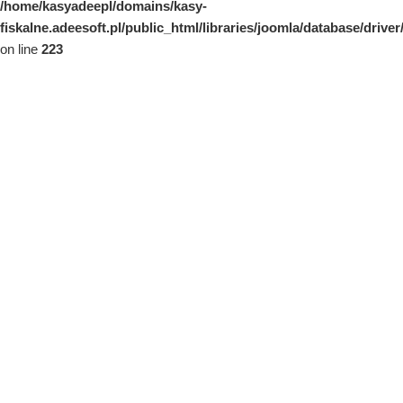
/home/kasyadeepl/domains/kasy-
fiskalne.adeesoft.pl/public_html/libraries/joomla/database/drive
on line
223