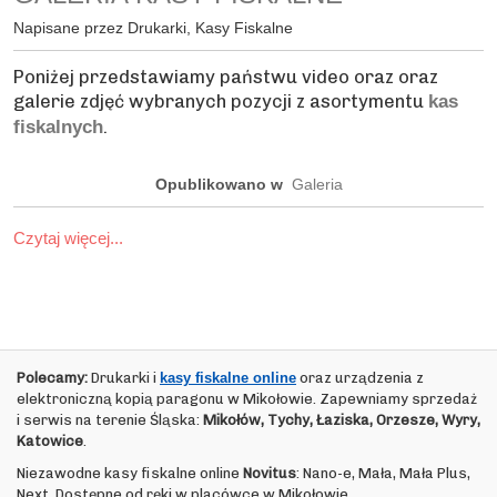
Napisane przez Drukarki, Kasy Fiskalne
Poniżej przedstawiamy państwu video oraz oraz
galerie zdjęć wybranych pozycji z asortymentu
kas
.
fiskalnych
Opublikowano w
Galeria
Czytaj więcej...
Polecamy:
Drukarki i
kasy fiskalne online
oraz urządzenia z
elektroniczną kopią paragonu w Mikołowie. Zapewniamy sprzedaż
i serwis na terenie Śląska:
Mikołów, Tychy, Łaziska, Orzesze, Wyry,
Katowice
.
Niezawodne kasy fiskalne online
Novitus
: Nano-e, Mała, Mała Plus,
Next. Dostępne od ręki w placówce w Mikołowie.