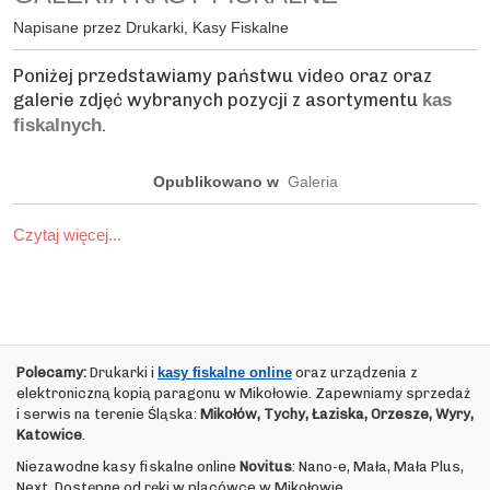
Napisane przez Drukarki, Kasy Fiskalne
Poniżej przedstawiamy państwu video oraz oraz
galerie zdjęć wybranych pozycji z asortymentu
kas
.
fiskalnych
Opublikowano w
Galeria
Czytaj więcej...
Polecamy:
Drukarki i
kasy fiskalne online
oraz urządzenia z
elektroniczną kopią paragonu w Mikołowie. Zapewniamy sprzedaż
i serwis na terenie Śląska:
Mikołów, Tychy, Łaziska, Orzesze, Wyry,
Katowice
.
Niezawodne kasy fiskalne online
Novitus
: Nano-e, Mała, Mała Plus,
Next. Dostępne od ręki w placówce w Mikołowie.