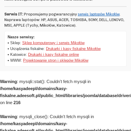
Serwis IT:
Proponujemy pogwarancyjny
serwis laptopów Mikołów
.
Naprawa laptopów: HP, ASUS, ACER, TOSHIBA, SONY, DELL, LENOVO,
MSI, APPLE (Tychy, Mikołów, Katowice).
Nasze serwisy:
• Sklep:
Sklep komputerowy i serwis Mikołów
• Urządzenia fiskalne:
Drukarki i kasy fiskalne Mikołów
• Katowice:
Drukarki i kasy fiskalne online
• WWW:
Projektowanie stron i sklepów Mikołów
Warning
: mysqli::stat(): Couldn't fetch mysqli in
/home/kasyadeepl/domains/kasy-
fiskalne.adeesoft.pl/public_html/libraries/joomla/database/drive
on line
216
Warning
: mysqli_close(): Couldn't fetch mysqli in
/home/kasyadeepl/domains/kasy-
fiskalne.adeesoft.pl/public_html/libraries/joomla/database/drive