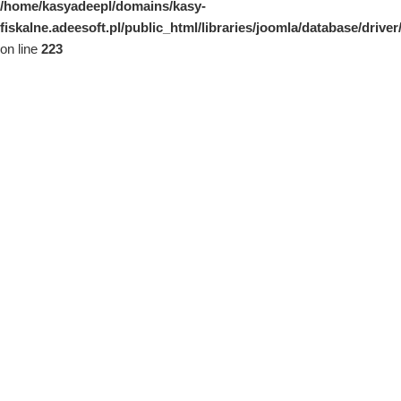
/home/kasyadeepl/domains/kasy-
fiskalne.adeesoft.pl/public_html/libraries/joomla/database/drive
on line
223