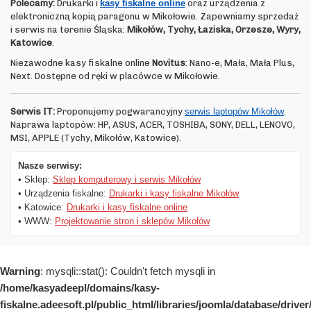
Polecamy:
Drukarki i
kasy fiskalne online
oraz urządzenia z
elektroniczną kopią paragonu w Mikołowie. Zapewniamy sprzedaż
i serwis na terenie Śląska:
Mikołów, Tychy, Łaziska, Orzesze, Wyry,
Katowice
.
Niezawodne kasy fiskalne online
Novitus
: Nano-e, Mała, Mała Plus,
Next. Dostępne od ręki w placówce w Mikołowie.
Serwis IT:
Proponujemy pogwarancyjny
serwis laptopów Mikołów
.
Naprawa laptopów: HP, ASUS, ACER, TOSHIBA, SONY, DELL, LENOVO,
MSI, APPLE (Tychy, Mikołów, Katowice).
Nasze serwisy:
• Sklep:
Sklep komputerowy i serwis Mikołów
• Urządzenia fiskalne:
Drukarki i kasy fiskalne Mikołów
• Katowice:
Drukarki i kasy fiskalne online
• WWW:
Projektowanie stron i sklepów Mikołów
Warning
: mysqli::stat(): Couldn't fetch mysqli in
/home/kasyadeepl/domains/kasy-
fiskalne.adeesoft.pl/public_html/libraries/joomla/database/drive